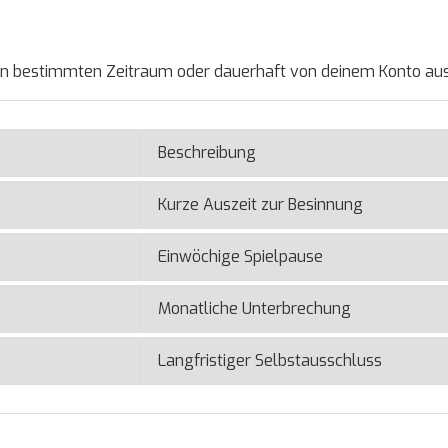
nen bestimmten Zeitraum oder dauerhaft von deinem Konto aus
Beschreibung
Kurze Auszeit zur Besinnung
Einwöchige Spielpause
Monatliche Unterbrechung
Langfristiger Selbstausschluss