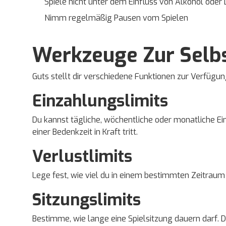
Spiele nicht unter dem Einfluss von Alkohol oder
Nimm regelmäßig Pausen vom Spielen
Werkzeuge Zur Selbs
Guts
stellt dir verschiedene Funktionen zur Verfügun
Einzahlungslimits
Du kannst tägliche, wöchentliche oder monatliche Ei
einer Bedenkzeit in Kraft tritt.
Verlustlimits
Lege fest, wie viel du in einem bestimmten Zeitraum 
Sitzungslimits
Bestimme, wie lange eine Spielsitzung dauern darf. D