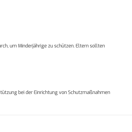
urch, um Minderjährige zu schützen. Eltern sollten
rstützung bei der Einrichtung von Schutzmaßnahmen