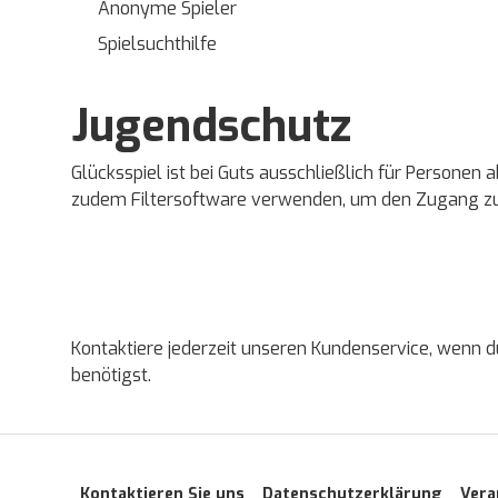
Anonyme Spieler
Spielsuchthilfe
Jugendschutz
Glücksspiel ist bei Guts ausschließlich für Personen 
zudem Filtersoftware verwenden, um den Zugang zu G
Kontaktiere jederzeit unseren Kundenservice, wenn
benötigst.
Kontaktieren Sie uns
Datenschutzerklärung
Vera