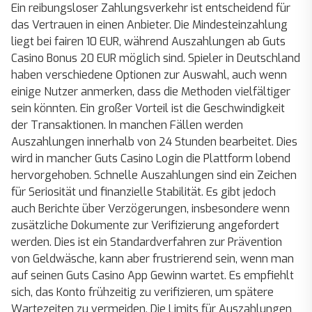
Ein reibungsloser Zahlungsverkehr ist entscheidend für
das Vertrauen in einen Anbieter. Die Mindesteinzahlung
liegt bei fairen 10 EUR, während Auszahlungen ab Guts
Casino Bonus 20 EUR möglich sind. Spieler in Deutschland
haben verschiedene Optionen zur Auswahl, auch wenn
einige Nutzer anmerken, dass die Methoden vielfältiger
sein könnten. Ein großer Vorteil ist die Geschwindigkeit
der Transaktionen. In manchen Fällen werden
Auszahlungen innerhalb von 24 Stunden bearbeitet. Dies
wird in mancher Guts Casino Login die Plattform lobend
hervorgehoben. Schnelle Auszahlungen sind ein Zeichen
für Seriosität und finanzielle Stabilität. Es gibt jedoch
auch Berichte über Verzögerungen, insbesondere wenn
zusätzliche Dokumente zur Verifizierung angefordert
werden. Dies ist ein Standardverfahren zur Prävention
von Geldwäsche, kann aber frustrierend sein, wenn man
auf seinen Guts Casino App Gewinn wartet. Es empfiehlt
sich, das Konto frühzeitig zu verifizieren, um spätere
Wartezeiten zu vermeiden. Die Limits für Auszahlungen