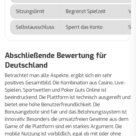
Sitzungslimit
Begrenzt Spielzeit
Ver
Selbstausschluss
Sperrt das Konto
Sch
Abschließende Bewertung für
Deutschland
Betrachtet man alle Aspekte, ergibt sich ein sehr
positives Gesamtbild. Die Kombination aus Casino, Live-
Spielen, Sportwetten und Poker Guts Online ist
beeindruckend. Die Plattform ist technisch ausgereift und
bietet eine hohe Benutzerfreundlichkeit. Die
Bonusangebote sind fair und das Belohnungssystem ist
innovativ. Besonders die umsatzfreien Gewinne aus dem
Game of die Plattform sind ein starkes Argument. Die
mobile Nutzung ist vorbildlich, egal ob mit oder ohne