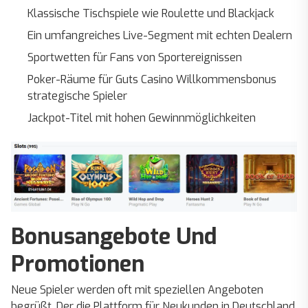
Klassische Tischspiele wie Roulette und Blackjack
Ein umfangreiches Live-Segment mit echten Dealern
Sportwetten für Fans von Sportereignissen
Poker-Räume für Guts Casino Willkommensbonus
strategische Spieler
Jackpot-Titel mit hohen Gewinnmöglichkeiten
Bonusangebote Und
Promotionen
Neue Spieler werden oft mit speziellen Angeboten
begrüßt. Der die Plattform für Neukunden in Deutschland