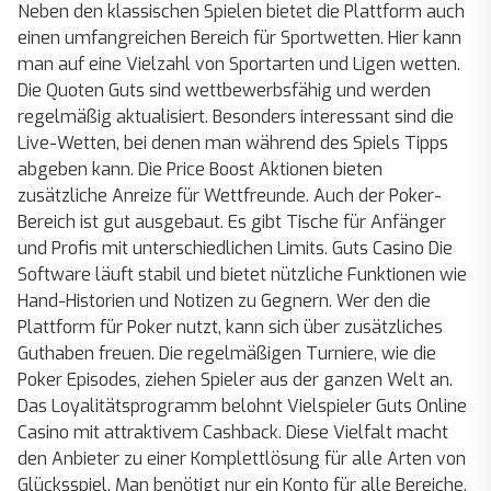
Neben den klassischen Spielen bietet die Plattform auch
einen umfangreichen Bereich für Sportwetten. Hier kann
man auf eine Vielzahl von Sportarten und Ligen wetten.
Die Quoten Guts sind wettbewerbsfähig und werden
regelmäßig aktualisiert. Besonders interessant sind die
Live-Wetten, bei denen man während des Spiels Tipps
abgeben kann. Die Price Boost Aktionen bieten
zusätzliche Anreize für Wettfreunde. Auch der Poker-
Bereich ist gut ausgebaut. Es gibt Tische für Anfänger
und Profis mit unterschiedlichen Limits. Guts Casino Die
Software läuft stabil und bietet nützliche Funktionen wie
Hand-Historien und Notizen zu Gegnern. Wer den die
Plattform für Poker nutzt, kann sich über zusätzliches
Guthaben freuen. Die regelmäßigen Turniere, wie die
Poker Episodes, ziehen Spieler aus der ganzen Welt an.
Das Loyalitätsprogramm belohnt Vielspieler Guts Online
Casino mit attraktivem Cashback. Diese Vielfalt macht
den Anbieter zu einer Komplettlösung für alle Arten von
Glücksspiel. Man benötigt nur ein Konto für alle Bereiche.