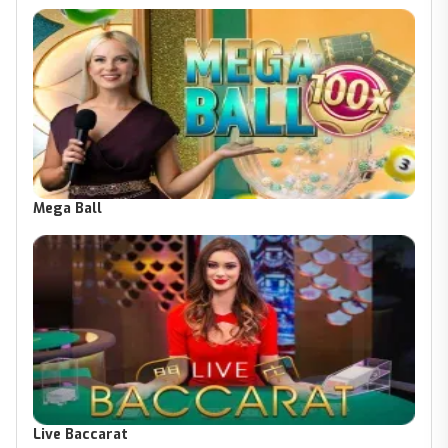
Mega Ball
Live Baccarat