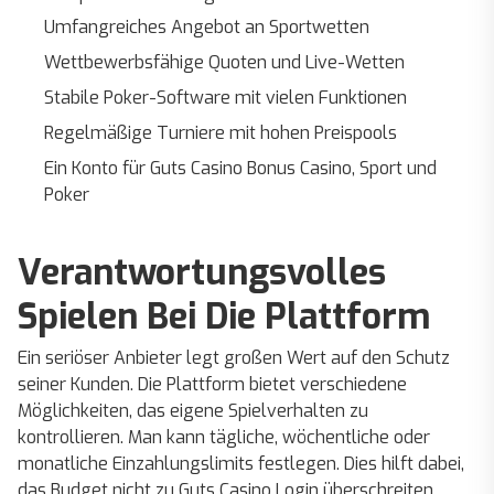
Umfangreiches Angebot an Sportwetten
Wettbewerbsfähige Quoten und Live-Wetten
Stabile Poker-Software mit vielen Funktionen
Regelmäßige Turniere mit hohen Preispools
Ein Konto für Guts Casino Bonus Casino, Sport und
Poker
Verantwortungsvolles
Spielen Bei Die Plattform
Ein seriöser Anbieter legt großen Wert auf den Schutz
seiner Kunden. Die Plattform bietet verschiedene
Möglichkeiten, das eigene Spielverhalten zu
kontrollieren. Man kann tägliche, wöchentliche oder
monatliche Einzahlungslimits festlegen. Dies hilft dabei,
das Budget nicht zu Guts Casino Login überschreiten.