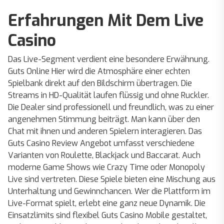
Erfahrungen Mit Dem Live
Casino
Das Live-Segment verdient eine besondere Erwähnung.
Guts Online Hier wird die Atmosphäre einer echten
Spielbank direkt auf den Bildschirm übertragen. Die
Streams in HD-Qualität laufen flüssig und ohne Ruckler.
Die Dealer sind professionell und freundlich, was zu einer
angenehmen Stimmung beiträgt. Man kann über den
Chat mit ihnen und anderen Spielern interagieren. Das
Guts Casino Review Angebot umfasst verschiedene
Varianten von Roulette, Blackjack und Baccarat. Auch
moderne Game Shows wie Crazy Time oder Monopoly
Live sind vertreten. Diese Spiele bieten eine Mischung aus
Unterhaltung und Gewinnchancen. Wer die Plattform im
Live-Format spielt, erlebt eine ganz neue Dynamik. Die
Einsatzlimits sind flexibel Guts Casino Mobile gestaltet,