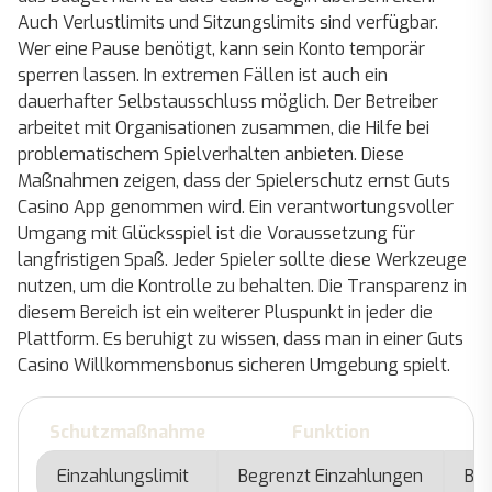
Auch Verlustlimits und Sitzungslimits sind verfügbar.
Wer eine Pause benötigt, kann sein Konto temporär
sperren lassen. In extremen Fällen ist auch ein
dauerhafter Selbstausschluss möglich. Der Betreiber
arbeitet mit Organisationen zusammen, die Hilfe bei
problematischem Spielverhalten anbieten. Diese
Maßnahmen zeigen, dass der Spielerschutz ernst Guts
Casino App genommen wird. Ein verantwortungsvoller
Umgang mit Glücksspiel ist die Voraussetzung für
langfristigen Spaß. Jeder Spieler sollte diese Werkzeuge
nutzen, um die Kontrolle zu behalten. Die Transparenz in
diesem Bereich ist ein weiterer Pluspunkt in jeder die
Plattform. Es beruhigt zu wissen, dass man in einer Guts
Casino Willkommensbonus sicheren Umgebung spielt.
Schutzmaßnahme
Funktion
Einzahlungslimit
Begrenzt Einzahlungen
Bud