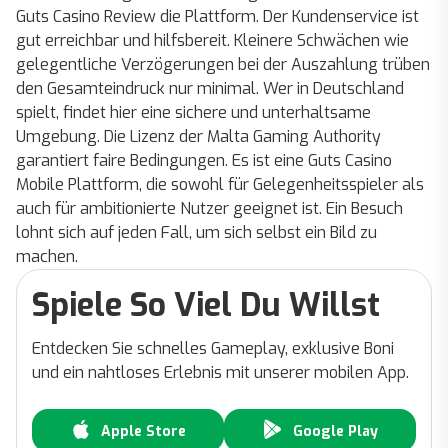
Guts Casino Review die Plattform. Der Kundenservice ist
gut erreichbar und hilfsbereit. Kleinere Schwächen wie
gelegentliche Verzögerungen bei der Auszahlung trüben
den Gesamteindruck nur minimal. Wer in Deutschland
spielt, findet hier eine sichere und unterhaltsame
Umgebung. Die Lizenz der Malta Gaming Authority
garantiert faire Bedingungen. Es ist eine Guts Casino
Mobile Plattform, die sowohl für Gelegenheitsspieler als
auch für ambitionierte Nutzer geeignet ist. Ein Besuch
lohnt sich auf jeden Fall, um sich selbst ein Bild zu
machen.
Spiele So Viel Du Willst
Entdecken Sie schnelles Gameplay, exklusive Boni
und ein nahtloses Erlebnis mit unserer mobilen App.
Apple Store
Google Play