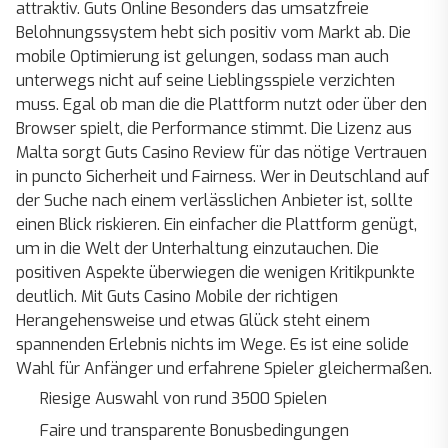
attraktiv. Guts Online Besonders das umsatzfreie
Belohnungssystem hebt sich positiv vom Markt ab. Die
mobile Optimierung ist gelungen, sodass man auch
unterwegs nicht auf seine Lieblingsspiele verzichten
muss. Egal ob man die die Plattform nutzt oder über den
Browser spielt, die Performance stimmt. Die Lizenz aus
Malta sorgt Guts Casino Review für das nötige Vertrauen
in puncto Sicherheit und Fairness. Wer in Deutschland auf
der Suche nach einem verlässlichen Anbieter ist, sollte
einen Blick riskieren. Ein einfacher die Plattform genügt,
um in die Welt der Unterhaltung einzutauchen. Die
positiven Aspekte überwiegen die wenigen Kritikpunkte
deutlich. Mit Guts Casino Mobile der richtigen
Herangehensweise und etwas Glück steht einem
spannenden Erlebnis nichts im Wege. Es ist eine solide
Wahl für Anfänger und erfahrene Spieler gleichermaßen.
Riesige Auswahl von rund 3500 Spielen
Faire und transparente Bonusbedingungen