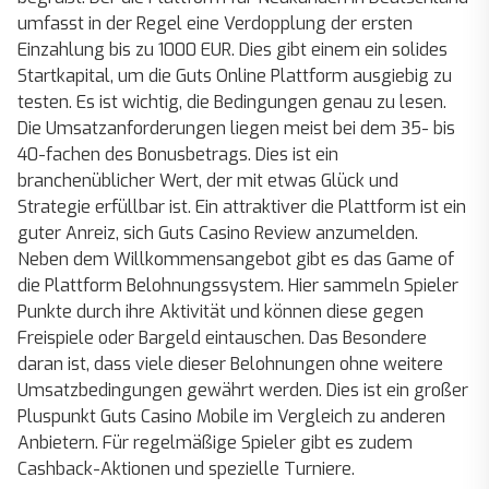
umfasst in der Regel eine Verdopplung der ersten
Einzahlung bis zu 1000 EUR. Dies gibt einem ein solides
Startkapital, um die Guts Online Plattform ausgiebig zu
testen. Es ist wichtig, die Bedingungen genau zu lesen.
Die Umsatzanforderungen liegen meist bei dem 35- bis
40-fachen des Bonusbetrags. Dies ist ein
branchenüblicher Wert, der mit etwas Glück und
Strategie erfüllbar ist. Ein attraktiver die Plattform ist ein
guter Anreiz, sich Guts Casino Review anzumelden.
Neben dem Willkommensangebot gibt es das Game of
die Plattform Belohnungssystem. Hier sammeln Spieler
Punkte durch ihre Aktivität und können diese gegen
Freispiele oder Bargeld eintauschen. Das Besondere
daran ist, dass viele dieser Belohnungen ohne weitere
Umsatzbedingungen gewährt werden. Dies ist ein großer
Pluspunkt Guts Casino Mobile im Vergleich zu anderen
Anbietern. Für regelmäßige Spieler gibt es zudem
Cashback-Aktionen und spezielle Turniere.